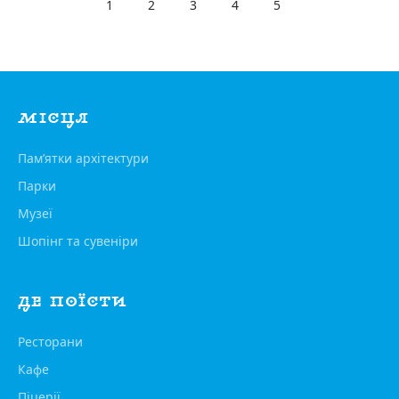
1
2
3
4
5
МІСЦЯ
Пам’ятки архітектури
Парки
Музеї
Шопінг та сувеніри
ДЕ ПОЇСТИ
Ресторани
Кафе
Піцерії