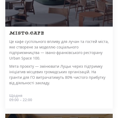
MISTO.CAFE
Це кафе суспільного впливу для лучан та гостей міста,
яке створене за моделлю соціального
підприємництва — івано-франківського ресторану
Urban Space 100.
Мета проєкту — змінювати Луцьк через підтримку
ініціатив місцевих громадських організацій. На
гранти для ГО витрачатимуть 80% чистого прибутку
від діяльності закладу.
Щодня
09:00 – 22:00