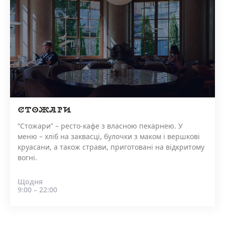
СТОЖАРИ
“Стожари” – ресто-кафе з власною пекарнею. У
меню – хліб на заквасці, булочки з маком і вершкові
круасани, а також страви, приготовані на відкритому
вогні.
Щодня
9:00 – 22:00