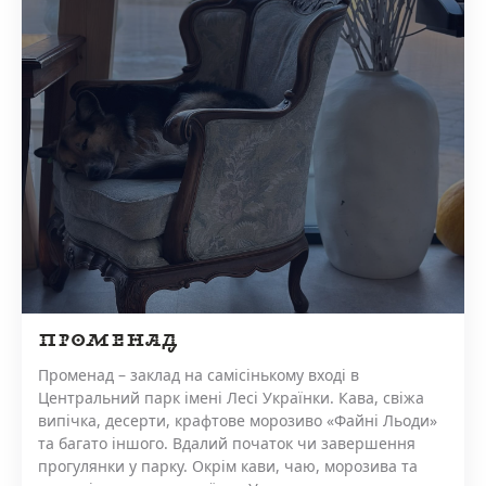
ПРОМЕНАД
Променад – заклад на самісінькому вході в
Центральний парк імені Лесі Українки. Кава, свіжа
випічка, десерти, крафтове морозиво «Файні Льоди»
та багато іншого. Вдалий початок чи завершення
прогулянки у парку. Окрім кави, чаю, морозива та