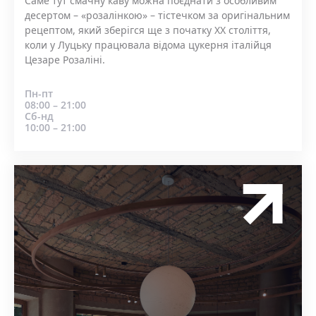
Саме тут смачну каву можна поєднати з особливим
десертом – «розалінкою» – тістечком за оригінальним
рецептом, який зберігся ще з початку ХХ століття,
коли у Луцьку працювала відома цукерня італійця
Цезаре Розаліні.
Пн-пт
08:00 – 21:00
Сб-нд
10:00 – 21:00