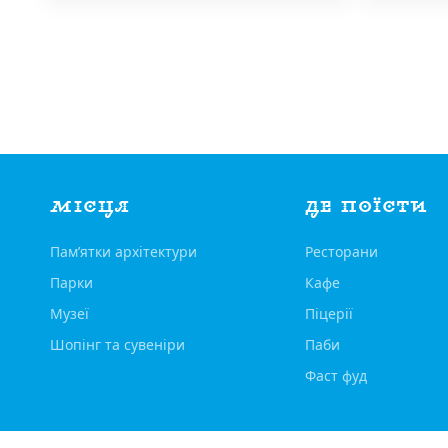
МІСЦЯ
ДЕ ПОЇСТИ
Пам’ятки архітектури
Ресторани
Парки
Кафе
Музеї
Піцерії
Шопінг та сувеніри
Паби
Фаст фуд