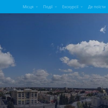
Місця
Події
Екскурсії
Де поїсти