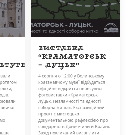
ВИСТАВКА
“КРАМАТОРСЬК
ЬТУРНИЙ”
– ЛУЦЬК”
ивали
4 серпня о 12:00 у Волинському
Протягом
краєзнавчому музеї відбудеться
шляхи,
офіційне відкриття пересувної
одів.
фотовиставки «Краматорськ-
орювали
Луцьк. Незламності та єдності
 звичаї
соборна нитка». Експозиційний
проєкт є мистецько-
ємо
документальною рефлексією про
солідарність Донеччини й Волині.
ільше
Захід покликаний висвітлити