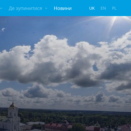
Де зупинитися
Новини
UK
EN
PL