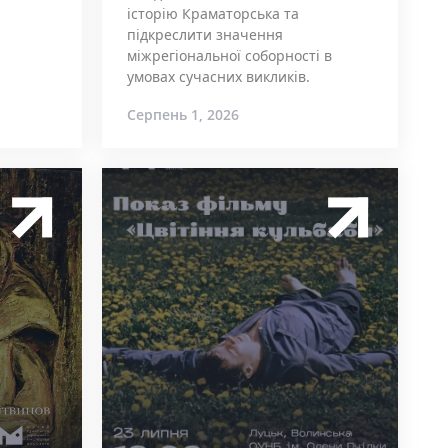
історію Краматорська та
підкреслити значення
міжрегіональної соборності в
умовах сучасних викликів.
Серпень 1, 2026