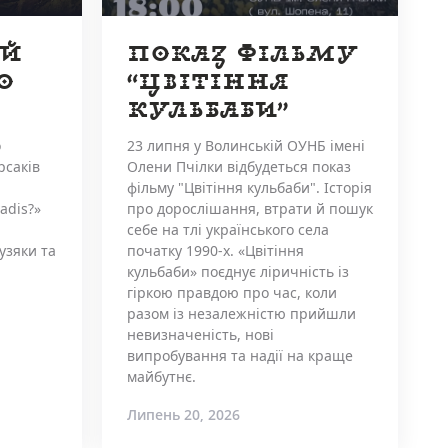
ИЙ
ПОКАЗ ФІЛЬМУ
O
“ЦВІТІННЯ
КУЛЬБАБИ”
о
23 липня у Волинській ОУНБ імені
рсаків
Олени Пчілки відбудеться показ
фільму "Цвітіння кульбаби". Історія
adis?»
про дорослішання, втрати й пошук
себе на тлі українського села
узяки та
початку 1990-х. «Цвітіння
кульбаби» поєднує ліричність із
гіркою правдою про час, коли
разом із незалежністю прийшли
невизначеність, нові
випробування та надії на краще
майбутнє.
Липень 20, 2026