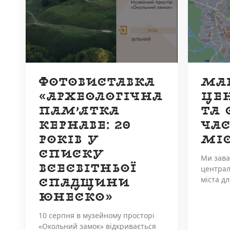
ФОТОВИСТАВКА
МА
«АРХЕОЛОГІЧНА
ЦЕ
ПАМ’ЯТКА
ТА 
КЕРНАВЕ: 20
ЧА
РОКІВ У
МІ
СПИСКУ
Ми зав
ВСЕСВІТНЬОЇ
централ
міста дл
СПАДЩИНИ
ЮНЕСКО»
10 серпня в музейному просторі
«Окольний замок» відкривається