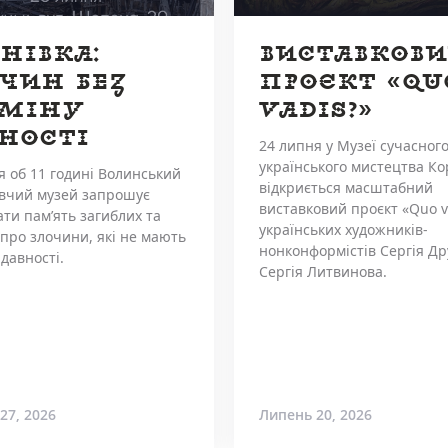
НІВКА:
ВИСТАВКОВ
ЧИН БЕЗ
ПРОЄКТ «QU
РМІНУ
VADIS?»
НОСТІ
24 липня у Музеї сучасног
українського мистецтва Ко
я об 11 годині Волинський
відкриється масштабний
вчий музей запрошує
виставковий проєкт «Quo v
ти пам’ять загиблих та
українських художників-
 про злочини, які не мають
нонконформістів Сергія Др
давності.
Сергія Литвинова.
27, 2026
Липень 20, 2026