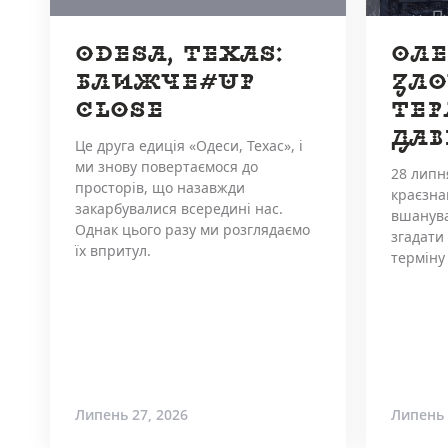
ODESA, TEXAS:
ОЛЕ
БЛИЖЧЕ/UP
ЗЛО
CLOSE
ТЕ
ДАВ
Це друга едиція «Одеси, Техас», і
ми знову повертаємося до
28 липн
просторів, що назавжди
краєзна
закарбувалися всередині нас.
вшанува
Однак цього разу ми розглядаємо
згадати
їх впритул.
терміну 
Липень 27, 2026
Липень 