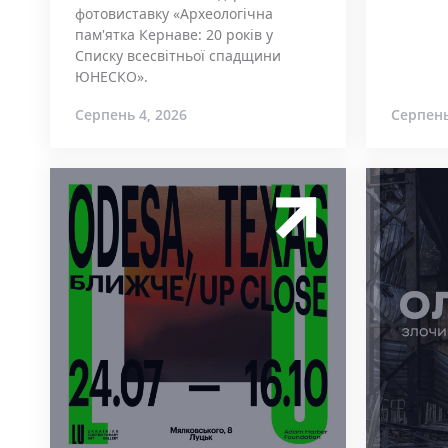
фотовиставку «Археологічна
пам'ятка Кернаве: 20 років у
Списку всесвітньої спадщини
ЮНЕСКО».
Серпень 4, 2026
Серпень