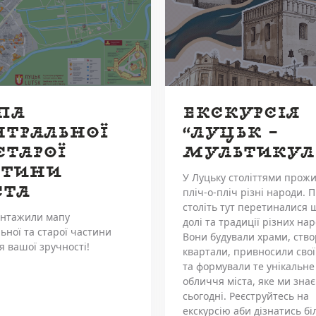
ПА
ЕКСКУРСІЯ
НТРАЛЬНОЇ
“ЛУЦЬК –
СТАРОЇ
МУЛЬТИКУЛ
СТИНИ
У Луцьку століттями прож
СТА
пліч-о-пліч різні народи. 
століть тут перетиналися 
антажили мапу
долі та традиції різних нар
ьної та старої частини
Вони будували храми, ств
я вашої зручності!
квартали, привносили свої
та формували те унікальне
обличчя міста, яке ми зна
сьогодні. Реєструйтесь на
екскурсію аби дізнатись б