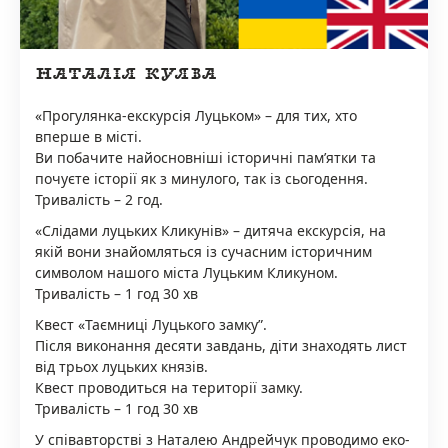
НАТАЛІЯ КУЯВА
«Прогулянка-екскурсія Луцьком» – для тих, хто
вперше в місті.
Ви побачите найосновніші історичні памʼятки та
почуєте історії як з минулого, так із сьогодення.
Тривалість – 2 год.
«Слідами луцьких Кликунів» – дитяча екскурсія, на
якій вони знайомляться із сучасним історичним
символом нашого міста Луцьким Кликуном.
Тривалість – 1 год 30 хв
Квест «Таємниці Луцького замку”.
Після виконання десяти завдань, діти знаходять лист
від трьох луцьких князів.
Квест проводиться на території замку.
Тривалість – 1 год 30 хв
У співавторстві з Наталею Андрейчук проводимо еко-