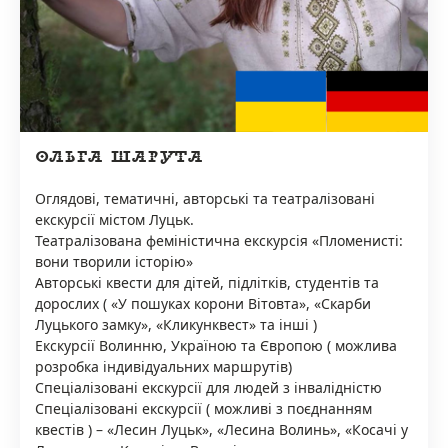
ОЛЬГА ШАРУТА
Оглядові, тематичні, авторські та театралізовані
екскурсії містом Луцьк.
Театралізована феміністична екскурсія «Пломенисті:
вони творили історію»
Авторські квести для дітей, підлітків, студентів та
дорослих ( «У пошуках корони Вітовта», «Скарби
Луцького замку», «Кликунквест» та інші )
Екскурсії Волинню, Україною та Європою ( можлива
розробка індивідуальних маршрутів)
Спеціалізовані екскурсії для людей з інвалідністю
Спеціалізовані екскурсії ( можливі з поєднанням
квестів ) – «Лесин Луцьк», «Лесина Волинь», «Косачі у