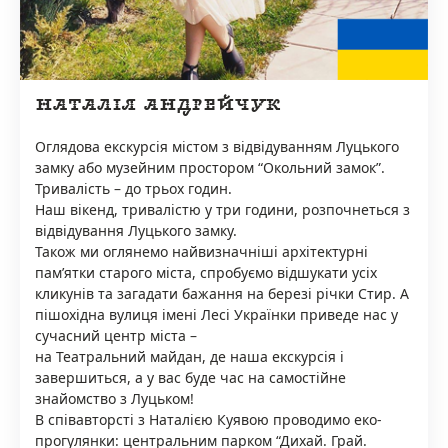
НАТАЛІЯ АНДРЕЙЧУК
Оглядова екскурсія містом з відвідуванням Луцького
замку або музейним простором “Окольний замок”.
Тривалість – до трьох годин.
Наш вікенд, тривалістю у три години, розпочнеться з
відвідування Луцького замку.
Також ми оглянемо найвизначніші архітектурні
памʼятки старого міста, спробуємо відшукати усіх
кликунів та загадати бажання на березі річки Стир. А
пішохідна вулиця імені Лесі Українки приведе нас у
сучасний центр міста –
на Театральний майдан, де наша екскурсія і
завершиться, а у вас буде час на самостійне
знайомство з Луцьком!
В співавторсті з Наталією Куявою проводимо еко-
прогулянки: центральним парком “Дихай. Грай.