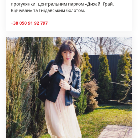
прогулянки: центральним парком «Дихай. Грай.
Відчувай» та Гнідавським болотом.
+38 050 91 92 797