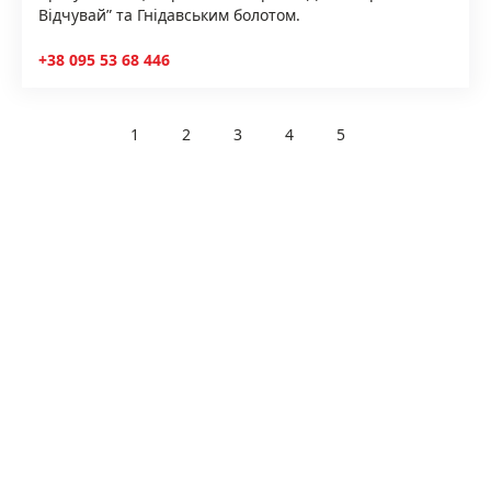
Відчувай” та Гнідавським болотом.
+38 095 53 68 446
1
2
3
4
5