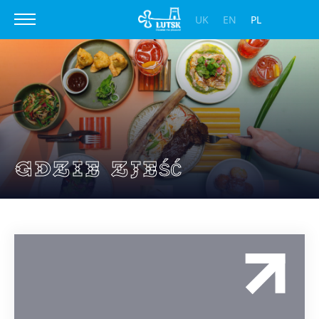
UK
EN
PL
Gdzie zjeść