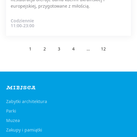
europejskiej, przygotowane z miłością.
Codziennie
11:00-23:00
1
2
3
4
…
12
MIEJSCA
Zabytki architektura
Parki
Muzea
Zakupy i pamiątki