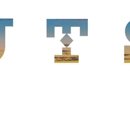
Spacery po Łucku
Res
Piloty wycieczek
Kaw
Turystyka na Wołyniu
Pizz
Pub
Fas