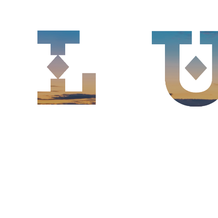
Zabytki architektury
Wystawy
Muzea
Festiwale
Parki
Koncerty
Zakupy i pamiątki