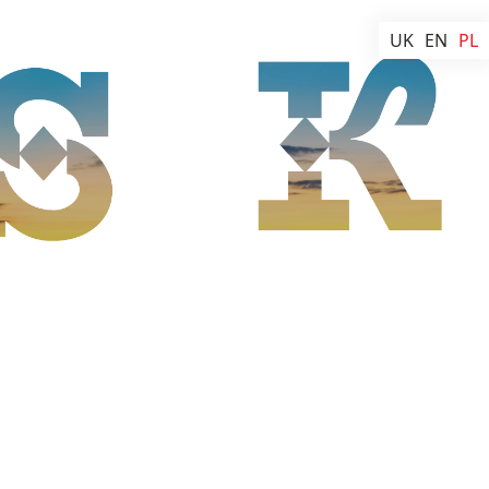
UK
EN
PL
tauracje
Hotele
iarnie
Hostele
erie
y
t food