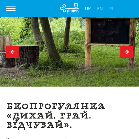
UK
EN
PL
Екопрогулянка
«Дихай. Грай.
Відчувай».