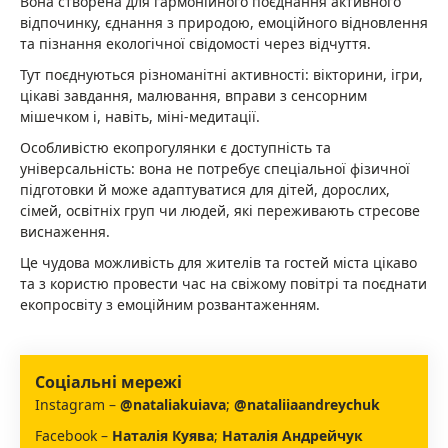
Вона створена для гармонійного поєднання активного
відпочинку, єднання з природою, емоційного відновлення
та пізнання екологічної свідомості через відчуття.
Тут поєднуються різноманітні активності: вікторини, ігри,
цікаві завдання, малювання, вправи з сенсорним
мішечком і, навіть, міні-медитації.
Особливістю екопрогулянки є доступність та
універсальність: вона не потребує спеціальної фізичної
підготовки й може адаптуватися для дітей, дорослих,
сімей, освітніх груп чи людей, які переживають стресове
виснаження.
Це чудова можливість для жителів та гостей міста цікаво
та з користю провести час на свіжому повітрі та поєднати
екопросвіту з емоційним розвантаженням.
Соціальні мережі
Instagram –
@nataliakuiava
;
@nataliiaandreychuk
Facebook –
Наталія Куява
;
Наталія Андрейчук