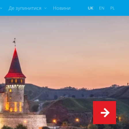
Де зупинитися
Новини
UK
EN
PL