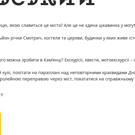
ю, якою славиться це місто? Але це не єдина цікавинка у могу
ьйон річки Смотрич, костели та церкви, будинки у яких живе іст
го можна зробити в Кам’янці? Екскурсії, квести, мотоекскурсії –
й кулі, політати на параплані над неповторними краєвидами Дні
ролейною переправою через міст, покататися на справжньому ві
і!