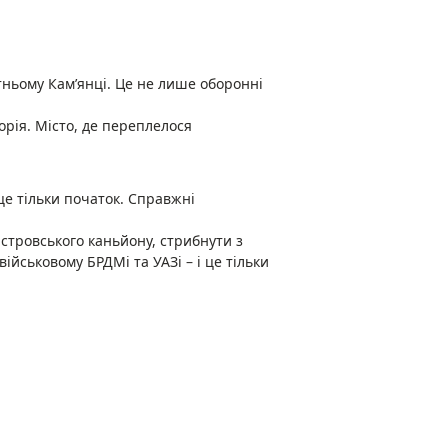
тньому Кам’янці. Це не лише оборонні
орія. Місто, де переплелося
 це тільки початок. Справжні
стровського каньйону, стрибнути з
йськовому БРДМі та УАЗі – і це тільки