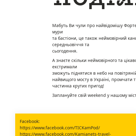
Мабуть Ви чули про найвідомішу Фортец
мури
та бастіони, це також неймовірний кан
середньовіччя та
сьогодення.
А знаєте скільки неймовірного та цікаво
екстримали
зможуть піднятися в небо на повітряні
найвищого мосту в Україні, промчати т
частинка крутих пригод!
Заплануйте свій weekend у нашому міст
Facebook:
https://www.facebook.com/TICKamPod/
https://www.facebook.com/Kamianets-travel-