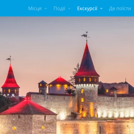
Місця
Події
Екскурсії
Де поїсти