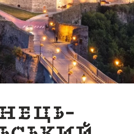
нець-
ьський