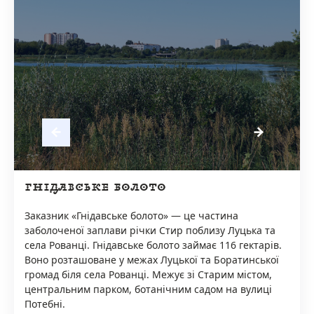
ГНІДАВСЬКЕ БОЛОТО
Заказник «Гнідавське болото» — це частина
заболоченої заплави річки Стир поблизу Луцька та
села Рованці. Гнідавське болото займає 116 гектарів.
Воно розташоване у межах Луцької та Боратинської
громад біля села Рованці. Межує зі Старим містом,
центральним парком, ботанічним садом на вулиці
Потебні.