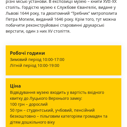
різні міські установи. В експозиції музею – книги ХVII-ХХ
століть. Гордістю музею є Службове Євангеліє, видане у
Львові 1644 року, та двохтомний “Требник” митрополита
Петра Могили, виданий 1646 року. Крім того, тут можна
побачити реконструйовані старовинні друкарські
верстати, один з них ХV століття.
Робочі години
Зимовий період 10:00-17:00
Літній період 10:00-19:00
Ціна
Відвідування музею входить у вартість вхідного
квитку до Луцького Верхнього замку:
100 грн – дорослий
50 грн – студентський, учбовий, пенсійний
безкоштовно – пільговим категоріям громадян та
дітям дошкільного віку