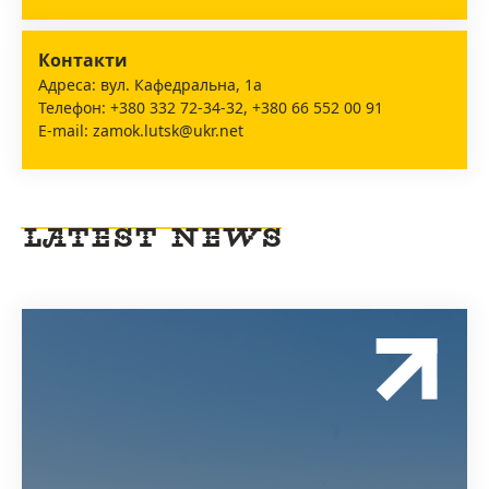
Контакти
Адреса: вул. Кафедральна, 1а
Телефон: +380 332 72-34-32, +380 66 552 00 91
E-mail: zamok.lutsk@ukr.net
LATEST NEWS