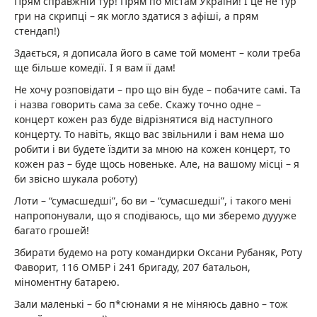
Прям справжній тур! Прям по містам України! І це не тур
гри на скрипці – як могло здатися з афіші, а прям
стендап!)
Здається, я дописала його в саме той момент – коли треба
ще більше комедії. І я вам її дам!
Не хочу розповідати – про що він буде – побачите самі. Та
і назва говорить сама за себе. Скажу точно одне –
концерт кожен раз буде відрізнятися від наступного
концерту. То навіть, якщо вас звільнили і вам нема шо
робити і ви будете їздити за мною на кожен концерт, то
кожен раз – буде щось новеньке. Але, на вашому місці – я
би звісно шукала роботу)
Лоти – “сумасшедші”, бо ви – “сумасшедші”, і такого мені
напропонували, що я сподіваюсь, що ми зберемо дуууже
багато грошей!
Збирати будемо на роту командирки Оксани Рубаняк, Роту
Фаворит, 116 ОМБР і 241 бригаду, 207 батальон,
міноментну батарею.
Зали маленькі – бо п*сюнами я не міняюсь давно – тож