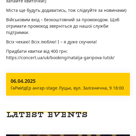
хапайте квиточки!)
Міста ще будуть додаватись, тож слідкуйте за новинами)
Військовим вхід – безкоштовний за промокодом. Щоб
отримати промокод зверніться до нашої служби
підтримки.
Всіх чекаю! Всіх люблю! І – я дуже скучила!
Придбати квитки від 400 грн:
https://concert.ua/uk/booking/natalja-garipova-lutsk/
06.04.2025
ГаРмИдЕр ангар-stage Луцьк, вул. Залізнична, 9 18:00
LATEST EVENTS