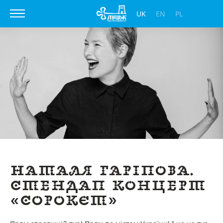
UK
EN
PL
Наталя Гаріпова.
Стендап концерт
«Сорокєт»