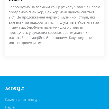
Запрошуємо на великий концерт хору “Гомін” з новою
програмою “Цей хор, цей хор мені щоночі сниться
2.0”. Це продовження чарівної музичної історії, яка
вже встигла підкорити тисячі слухачів в Україні та за
її межами. Улюблені пісні минулого століття
прозвучать у сучасних хорових аранжуваннях –
масштабно, емоційно й по-новому. Таку подію не
можна пропускати!
МІСЦЯ
Пам’ятки архітектури
Парки