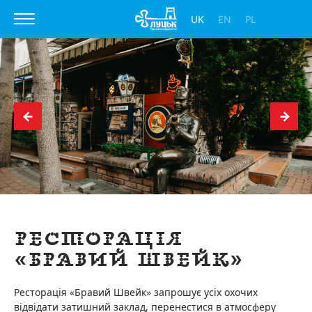
UK
EN
PL
Ресторація
«Бравий Швейк»
Ресторація «Бравий Швейк» запрошує усіх охочих
відвідати затишний заклад, перенестися в атмосферу