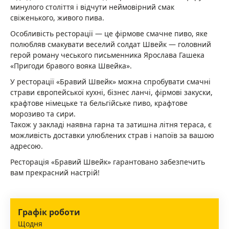
минулого століття і відчути неймовірний смак
свіженького, живого пива.
Особливість ресторації — це фірмове смачне пиво, яке
полюбляв смакувати веселий солдат Швейк — головний
герой роману чеського письменника Ярослава Гашека
«Пригоди бравого вояка Швейка».
У ресторації «Бравий Швейк» можна спробувати смачні
страви європейської кухні, бізнес ланчі, фірмові закуски,
крафтове німецьке та бельгійське пиво, крафтове
морозиво та сири.
Також у закладі наявна гарна та затишна літня тераса, є
можливість доставки улюблених страв і напоїв за вашою
адресою.
Ресторація «Бравий Швейк» гарантовано забезпечить
вам прекрасний настрій!
Графік роботи
Щодня